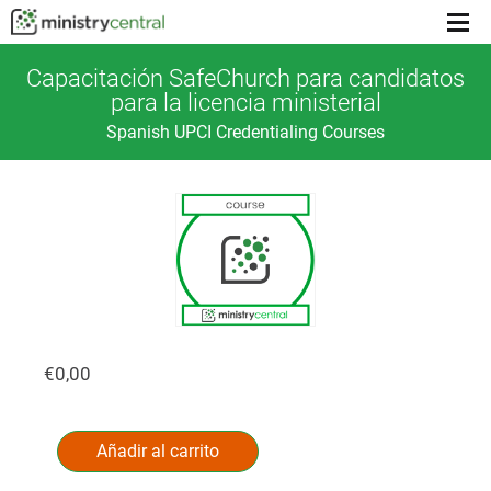
Menu
toggl
Capacitación SafeChurch para candidatos
para la licencia ministerial
Spanish UPCI Credentialing Courses
€
0,00
Capacitación
Alternative:
SafeChurch
Añadir al carrito
para