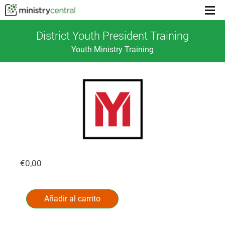
Menu
toggl
District Youth President Training
Youth Ministry Training
€
0,00
District
Alternative:
Youth
Añadir al carrito
President
Training