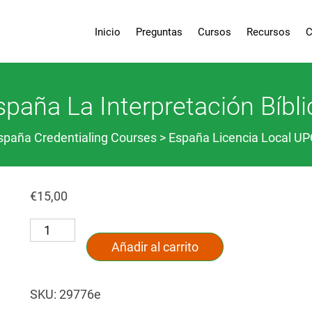
Inicio
Preguntas
Cursos
Recursos
C
spaña La Interpretación Bíbli
spaña Credentialing Courses > España Licencia Local UP
€
15,00
España
Alternative:
La
Añadir al carrito
Interpretación
Bíblica
cantidad
SKU:
29776e