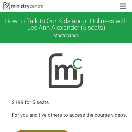
Menu
toggl
How to Talk to Our Kids about Holiness with
Lee Ann Alexander (5 seats)
Masterclass
$199 for 5 seats
For you and five others to access the course videos.
How