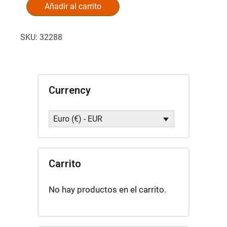
to
Añadir al carrito
Alternative:
Talk
to
SKU:
32288
Our
Kids
about
Holiness
with
Currency
Lee
Ann
Euro (€) - EUR
Alexander
(5
seats)
cantidad
Carrito
No hay productos en el carrito.