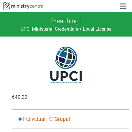
Menu
toggl
Preaching I
UPCI Ministerial Credentials > Local License
€
40,00
Individual
Grupal