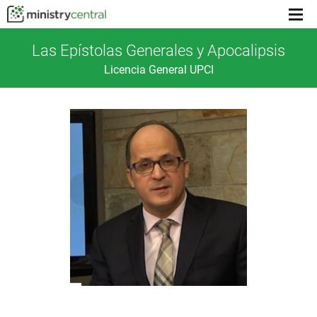
Menu
toggl
Las Epístolas Generales y Apocalipsis
Licencia General UPCI