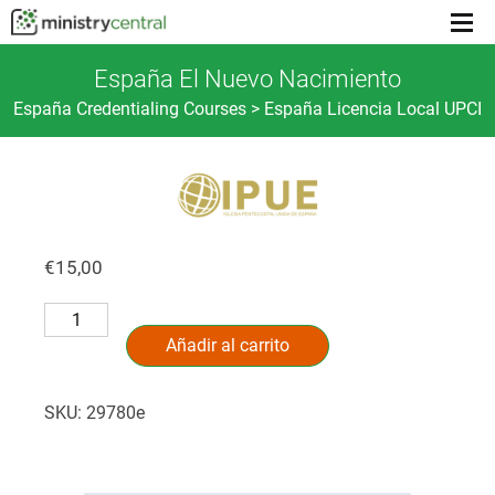
Menu
toggl
España El Nuevo Nacimiento
España Credentialing Courses > España Licencia Local UPCI
€
15,00
España
Alternative:
El
Añadir al carrito
Nuevo
Nacimiento
SKU:
29780e
cantidad