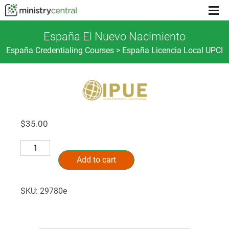
Menu
toggl
España El Nuevo Nacimiento
España Credentialing Courses > España Licencia Local UPCI
$
35.00
España
Alternative:
El
Add to cart
Nuevo
Nacimiento
SKU:
29780e
quantity