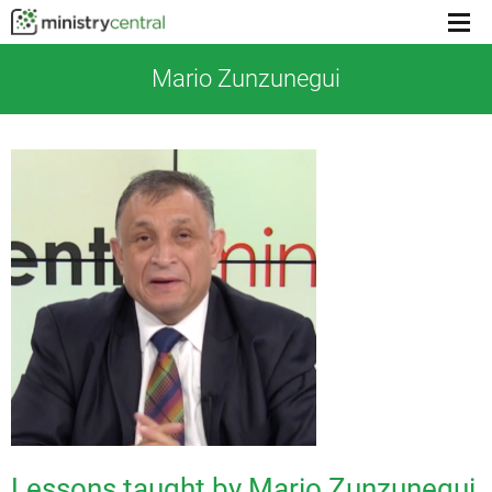
Menu
toggl
Mario Zunzunegui
Lessons taught by Mario Zunzunegui